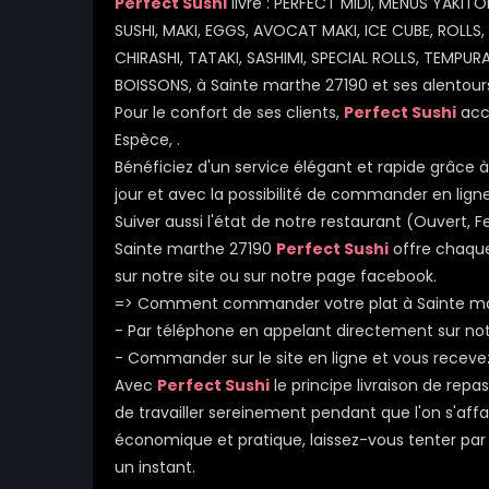
Perfect Sushi
livre : PERFECT MIDI, MENUS YAKIT
SUSHI, MAKI, EGGS, AVOCAT MAKI, ICE CUBE, ROLLS,
CHIRASHI, TATAKI, SASHIMI, SPECIAL ROLLS, TEMPU
BOISSONS, à Sainte marthe 27190 et ses alentour
Pour le confort de ses clients,
Perfect Sushi
acce
Espèce, .
Bénéficiez d'un service élégant et rapide grâce à 
jour et avec la possibilité de commander en ligne
Suiver aussi l'état de notre restaurant (Ouvert
Sainte marthe 27190
Perfect Sushi
offre chaque
sur notre site ou sur notre page facebook.
=> Comment commander votre plat à Sainte ma
- Par téléphone en appelant directement sur n
- Commander sur le site en ligne et vous receve
Avec
Perfect Sushi
le principe livraison de rep
de travailler sereinement pendant que l'on s'affa
économique et pratique, laissez-vous tenter par l
un instant.