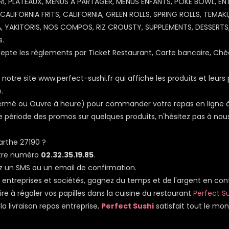
ORI, PLATEAUX, MENUS A PARTAGER, MENUS ENFANTS, POKE BOWL, EN
 CALIFORNIA FRITS, CALIFORNIA, GREEN ROLLS, SPRING ROLLS, TEMAKI
RA, YAKITORIS, NOS COMPOS, RIZ CROUSTY, SUPPLEMENTS, DESSERTS
s.
pte les règlements par Ticket Restaurant, Carte bancaire, Chè
notre site www.perfect-sushi.fr qui affiche les produits et leurs 
.
, Fermé ou Ouvre à heure) pour commander votre repas en ligne 
 période des promos sur quelques produits, n'hésitez pas à nous
rthe 27190 ?
otre numéro
02.32.35.19.85
.
z un SMS ou un email de confirmation.
as entreprises et sociétés, gagnez du temps et de l'argent en co
ire à régaler vos papilles dans la cuisine du restaurant
Perfect S
a livraison repas entreprise,
Perfect Sushi
satisfait tout le mo