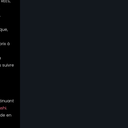
TREES,
,
,
que,
prix à
à
 suivre
ntinuant
ushi
.
nde en