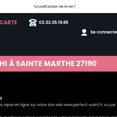
Un petit plaisir de la vie !
 CARTE
02.32.35.19.85
Se connecter
HI À SAINTE MARTHE 27190
0
epas en ligne sur notre site web www.perfect-sushi.fr, ou par