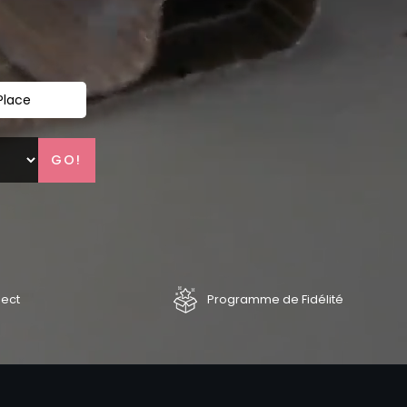
Place
GO!
lect
Programme de Fidélité
ROLLS
MAKI