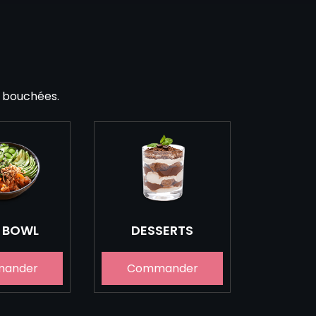
e bouchées.
 BOWL
DESSERTS
ander
Commander