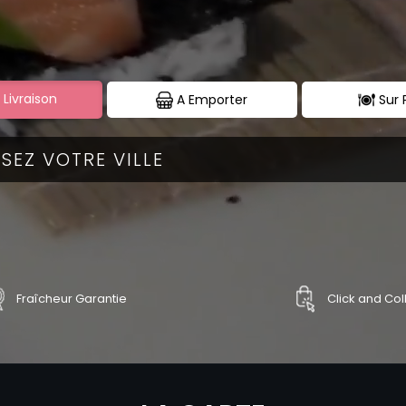
 Livraison
A Emporter
Sur 
Fraîcheur Garantie
Click and Col
ES
CALIFORNIA FRITS