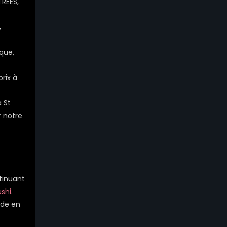
TREES,
,
,
que,
prix à
 St
r notre
ntinuant
ushi
.
nde en