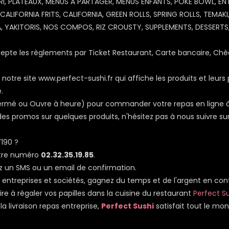
ORI, PLATEAUX, MENUS A PARTAGER, MENUS ENFANTS, POKE BOWL, EN
 CALIFORNIA FRITS, CALIFORNIA, GREEN ROLLS, SPRING ROLLS, TEMAKI
RA, YAKITORIS, NOS COMPOS, RIZ CROUSTY, SUPPLEMENTS, DESSERTS
pte les règlements par Ticket Restaurant, Carte bancaire, Chè
notre site www.perfect-sushi.fr qui affiche les produits et leurs 
.
, Fermé ou Ouvre à heure) pour commander votre repas en ligne à
s promos sur quelques produits, n'hésitez pas à nous suivre su
190 ?
otre numéro
02.32.35.19.85
.
z un SMS ou un email de confirmation.
as entreprises et sociétés, gagnez du temps et de l'argent en co
ire à régaler vos papilles dans la cuisine du restaurant
Perfect S
a livraison repas entreprise,
Perfect Sushi
satisfait tout le mo