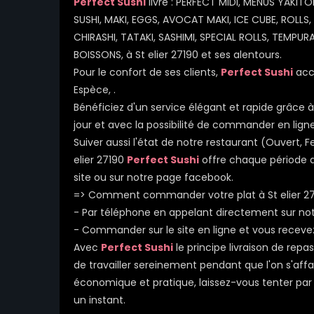
Perfect Sushi
livre : PERFECT MIDI, MENUS YAKIT
SUSHI, MAKI, EGGS, AVOCAT MAKI, ICE CUBE, ROLLS,
CHIRASHI, TATAKI, SASHIMI, SPECIAL ROLLS, TEMPU
BOISSONS, à St elier 27190 et ses alentours.
Pour le confort de ses clients,
Perfect Sushi
acce
Espèce, .
Bénéficiez d'un service élégant et rapide grâce à 
jour et avec la possibilité de commander en ligne
Suiver aussi l'état de notre restaurant (Ouvert
elier 27190
Perfect Sushi
offre chaque période de
site ou sur notre page facebook.
=> Comment commander votre plat à St elier 27
- Par téléphone en appelant directement sur n
- Commander sur le site en ligne et vous receve
Avec
Perfect Sushi
le principe livraison de rep
de travailler sereinement pendant que l'on s'affa
économique et pratique, laissez-vous tenter par l
un instant.