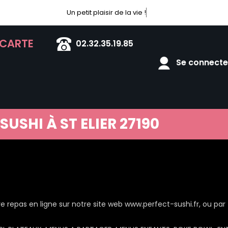
Un petit plaisir de la vie !
 CARTE
02.32.35.19.85
Se connecter
SUSHI À ST ELIER 27190
epas en ligne sur notre site web www.perfect-sushi.fr, ou par