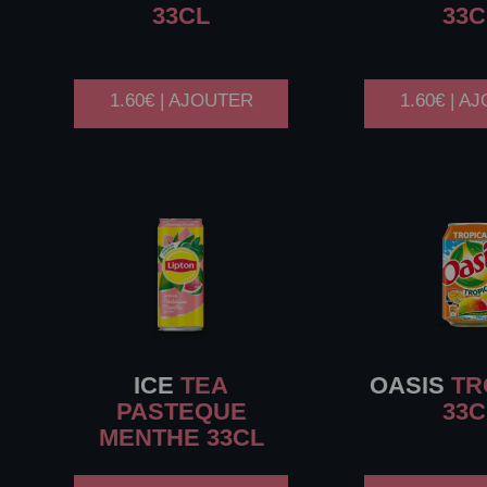
33CL
33C
1.60€ | AJOUTER
1.60€ | A
ICE
TEA
OASIS
TR
PASTEQUE
33C
MENTHE 33CL