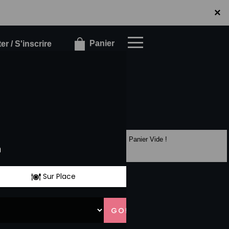
×
×
Panier
r / S'inscrire
Panier Vide !