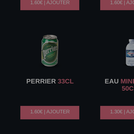
1.60€ | AJOUTER
1.60€ | A
PERRIER
33CL
EAU
MIN
50C
1.60€ | AJOUTER
1.30€ | A