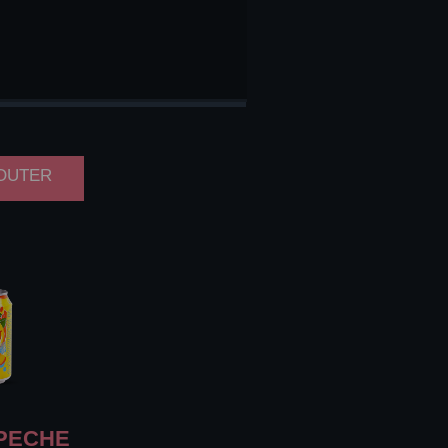
COLA
 33CL
JOUTER
PECHE