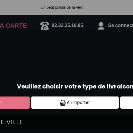
Un petit plaisir de la vie !
A CARTE
02.32.35.19.85
Se connecte
BOISSONS