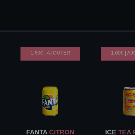
COCA
COLA
COCA
ZERO 33CL
CERISE
1.60€ | AJOUTER
1.60€ | A
FANTA
CITRON
ICE
TEA 