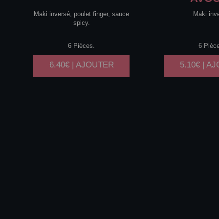
Maki inversé, poulet finger, sauce
Maki inv
spicy.
6 Pièces.
6 Pièc
6.40€ | AJOUTER
5.10€ | A