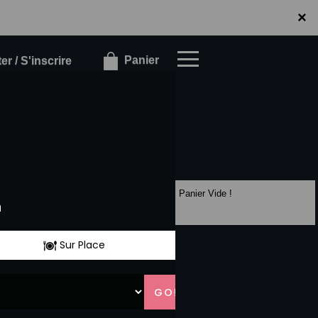
×
×
Panier
r / S'inscrire
Panier Vide !