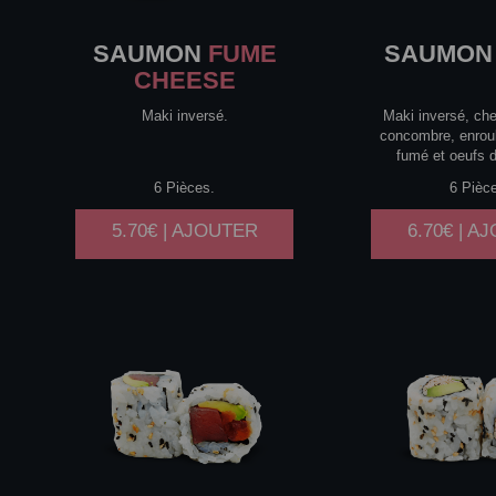
SAUMON
FUME
SAUMON
CHEESE
Maki inversé.
Maki inversé, ch
concombre, enrou
fumé et oeufs 
6 Pièces.
6 Pièc
5.70€ | AJOUTER
6.70€ | A