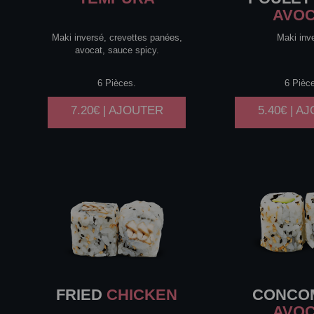
AVO
Maki inversé, crevettes panées,
Maki inv
avocat, sauce spicy.
6 Pièces.
6 Pièc
7.20€ | AJOUTER
5.40€ | A
FRIED
CHICKEN
CONCO
AVO