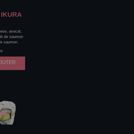
IKURA
eese, avocat,
lé de saumon
de saumon.
es.
JOUTER