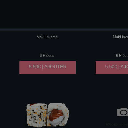
SAUMON
CHEESE
SAUMON
Maki inversé.
Maki inv
6 Pièces.
6 Pièc
5.50€ | AJOUTER
5.50€ | A