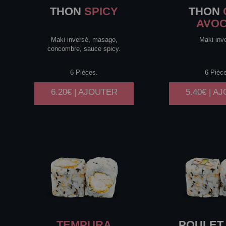
THON
SPICY
THON
AVO
Maki inversé, masago,
Maki inv
concombre, sauce spicy.
6 Pièces.
6 Pièc
6.20€ | AJOUTER
5.40€ | A
TEMPURA
POULET