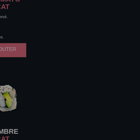
CAT
ersé.
es.
JOUTER
MBRE
CAT