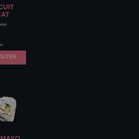
CUIT
CAT
ersé.
es.
JOUTER
MAYO