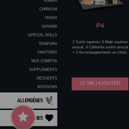
TEMAKI
CHIRASHI
TATAKI
P4
SASHIMI
SPÉCIAL ROLLS
2 Sushi saumon, 6 Maki saumon
TEMPURA
avocat, 6 California surimi avocat
+ 2 Accompagnements au choix.
YAKITORIS
NOS COMPOS
SUPPLÉMENTS
DESSERTS
12.50€ | AJOUTER
BOISSONS
Allergènes
Vos Envies