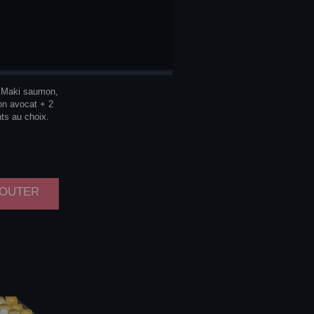
 Maki saumon,
on avocat + 2
s au choix.
AJOUTER