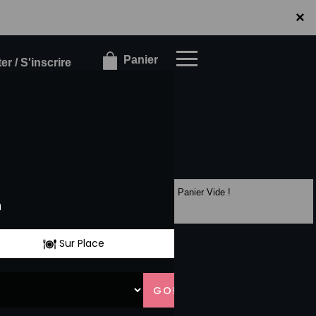
×
×
Panier
r / S'inscrire
Panier Vide !