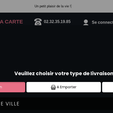
Un petit plaisir de la vie !
A CARTE
02.32.35.19.85
Se connecte
PERFECT MIDI