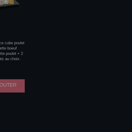
ce cube poulet
ette boeuf
tte poulet + 2
s au choix.
AJOUTER