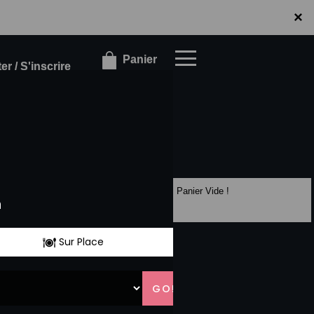
×
×
Panier
r / S'inscrire
Panier Vide !