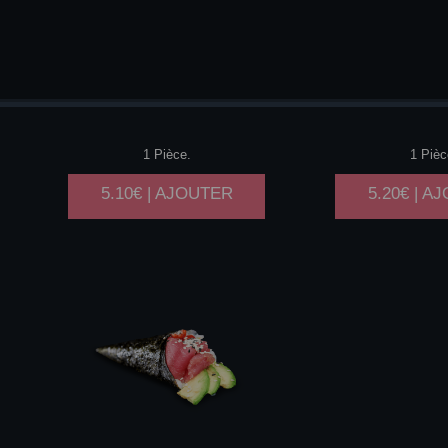
SAUMON
AVOCAT
CREVE
AVO
1 Pièce.
1 Pièc
5.10€ | AJOUTER
5.20€ | A