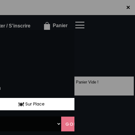
×
×
Panier
r / S'inscrire
Panier Vide !