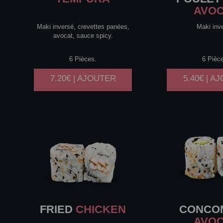
AVO
Maki inversé, crevettes panées,
Maki inv
avocat, sauce spicy.
6 Pièces.
6 Pièc
7.20€ | AJOUTER
5.40€ | A
FRIED
CHICKEN
CONCO
AVO