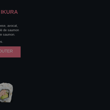
IKURA
eese, avocat,
lé de saumon
de saumon.
es.
JOUTER