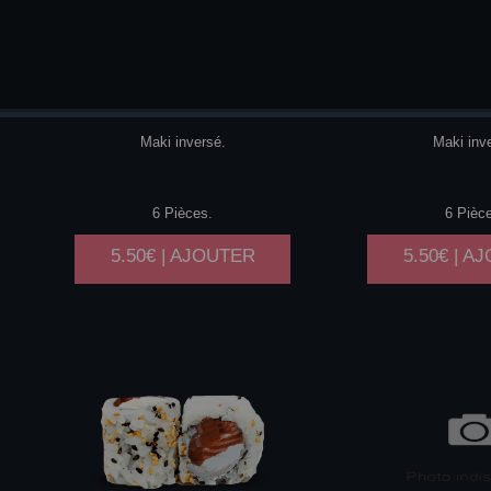
SAUMON
CHEESE
SAUMON
Maki inversé.
Maki inv
6 Pièces.
6 Pièc
5.50€ | AJOUTER
5.50€ | A