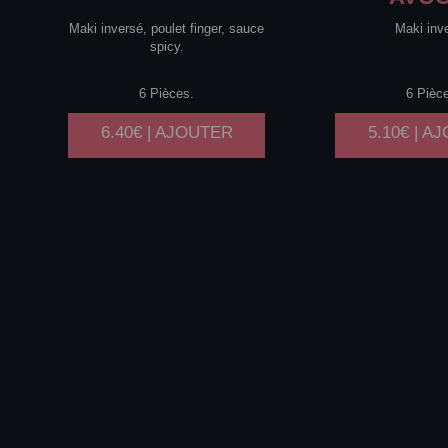
Maki inversé, poulet finger, sauce
Maki inv
spicy.
6 Pièces.
6 Pièc
6.40€ | AJOUTER
5.10€ | A