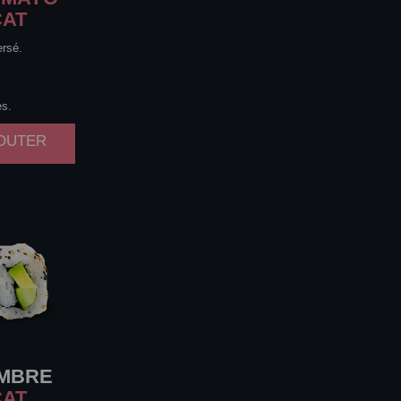
CAT
ersé.
es.
JOUTER
MBRE
CAT