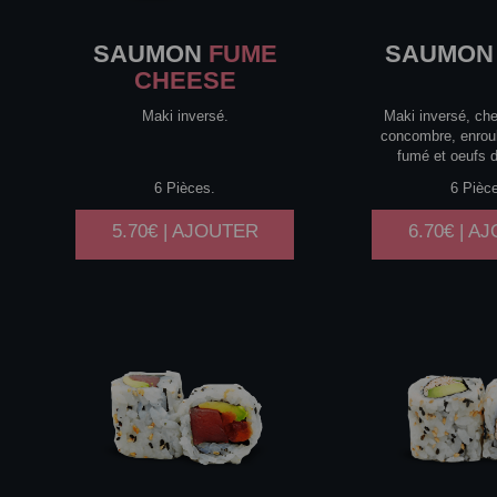
SAUMON
FUME
SAUMON
CHEESE
Maki inversé.
Maki inversé, ch
concombre, enrou
fumé et oeufs 
6 Pièces.
6 Pièc
5.70€ | AJOUTER
6.70€ | A