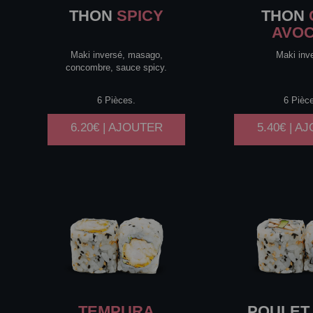
THON
SPICY
THON
AVO
Maki inversé, masago,
Maki inv
concombre, sauce spicy.
6 Pièces.
6 Pièc
6.20€ | AJOUTER
5.40€ | A
TEMPURA
POULET