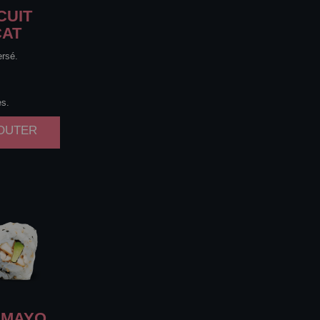
CUIT
CAT
ersé.
es.
JOUTER
MAYO