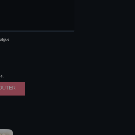
VOCAT
algue.
es.
JOUTER