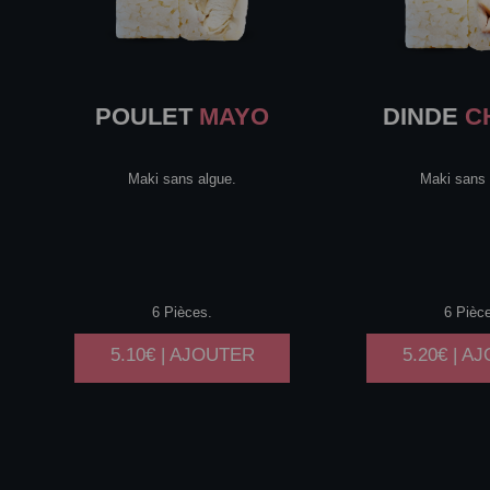
POULET
MAYO
DINDE
C
Maki sans algue.
Maki sans 
6 Pièces.
6 Pièc
5.10€ | AJOUTER
5.20€ | A