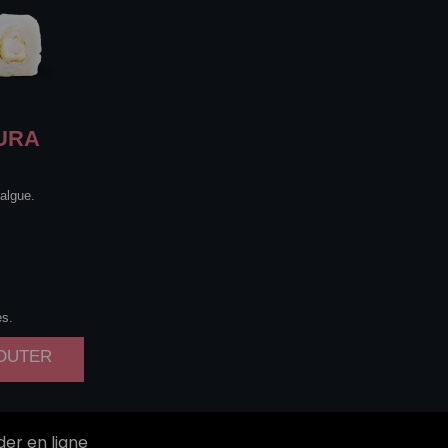
URA
algue.
es.
JOUTER
r en ligne