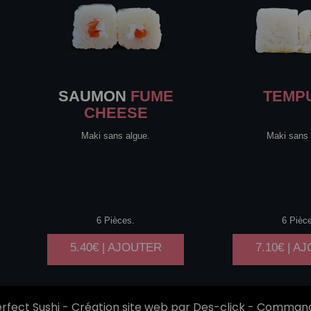
SAUMON
FUME
TEMP
CHEESE
Maki sans algue.
Maki sans 
6 Pièces.
6 Pièc
5.40€ | AJOUTER
7.10€ | A
rfect Sushi
- Création site web par
Des-click
-
Commande