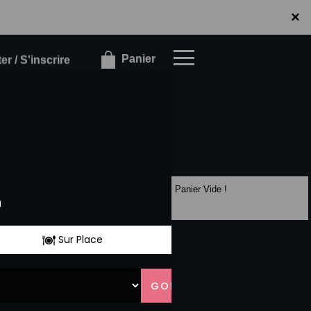
×
×
Panier
r / S'inscrire
Panier Vide !