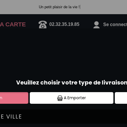
Un petit plaisir de la vie !
A CARTE
02.32.35.19.85
Se connecte
ICE CUBE