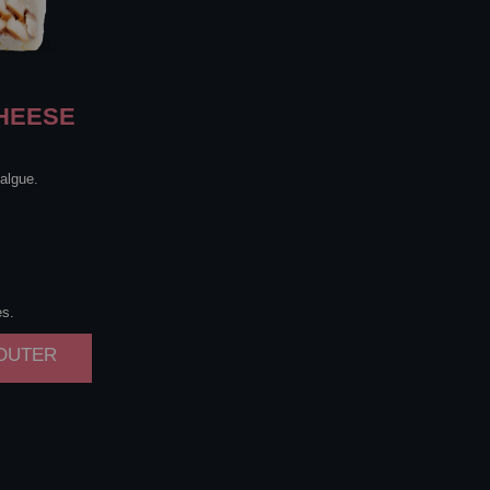
HEESE
algue.
es.
JOUTER