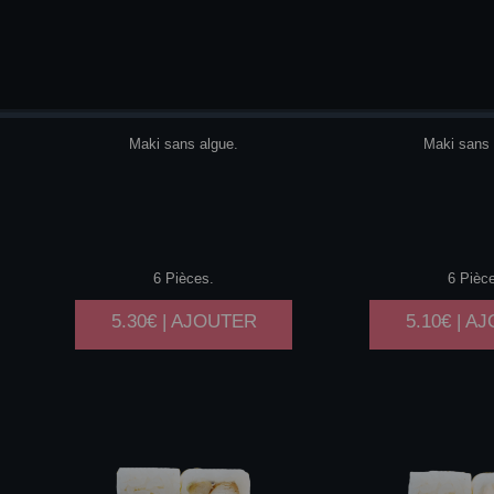
SAUMON
CHEESE
THON
A
Maki sans algue.
Maki sans 
6 Pièces.
6 Pièc
5.30€ | AJOUTER
5.10€ | A