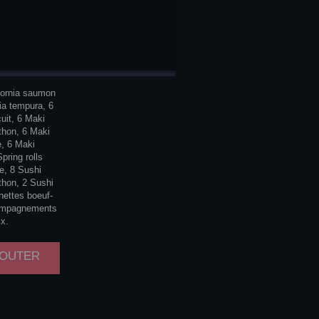
LY
4
NNES
ifornia saumon
nia tempura, 6
cuit, 6 Maki
thon, 6 Maki
, 6 Maki
pring rolls
, 8 Sushi
thon, 2 Sushi
hettes boeuf-
ompagnements
ix.
AJOUTER