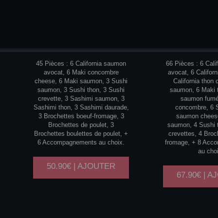
TRIO
3
FAMI
PERSONNES
PERSO
45 Pièces : 6 California saumon
66 Pièces : 6 Cal
avocat, 6 Maki concombre
avocat, 6 Califor
cheese, 6 Maki saumon, 3 Sushi
California thon 
saumon, 3 Sushi thon, 3 Sushi
saumon, 6 Maki 
crevette, 3 Sashimi saumon, 3
saumon fumé
Sashimi thon, 3 Sashimi daurade,
concombre, 6 S
3 Brochettes boeuf-fromage, 3
saumon cheese
Brochettes de poulet, 3
saumon, 4 Sushi 
Brochettes boulettes de poulet, +
crevettes, 4 Broc
6 Accompagnements au choix.
fromage, + 8 Acc
au cho
50.90€ | AJOUTER
67.90€ | 