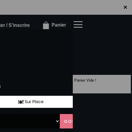
×
×
Panier
r / S'inscrire
Panier Vide !